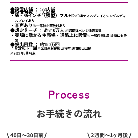
●設置店舗 ： 133店舗
●設置台数 ： 1,664台
・55・65インチ（横型）フルHD
※3連ディスプレイとシングルディ
スプレイあり
・音声あり
※一部静止画放映あり
●想定リーチ ： 約310万人
※1週間延べレジ通過客数
・売場に繋がる主売場・通路上に設置
※一部店舗は別場所にも設
置
●掲出回数 ： 約150万回
・6分毎に1回
※全設置台数掲出時の1週間掲出回数
※2026年3月時点
Process
お手続きの流れ