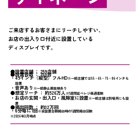
ご来店するお客さまにリーチしやすい、
お店の出入り口付近に設置している
ディスプレイです。
●設置店舗 ： 259店舗
●設置台数 ： 359台
・49インチ（縦型）フルHD
※一部店舗では55・65・75・86インチも
設置
・音声あり
※一部静止画放映あり
●想定リーチ ： 約526万人
※1週間延べレジ通過客数
・お店の玄関・出入口・風除室に設置
※一部店舗は別場所にも設
置
●掲出回数 ： 約32万回
・6分毎に1回
※全設置台数掲出時の1週間掲出回数
※2026年3月時点