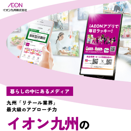
暮らしの中にあるメディア
九州「リテール業界」
最大級
アプローチ力
の
イオン九州
の