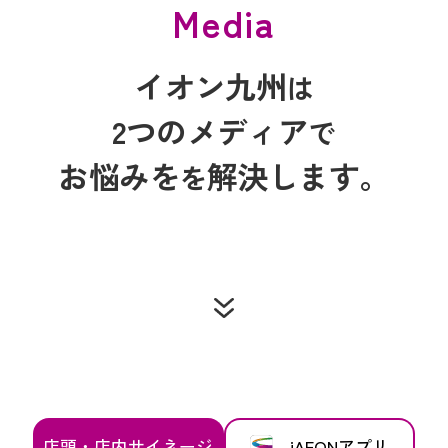
Media
イオン九州
は
2つのメディア
で
お悩みを
解決します。
を
店頭・店内サイネージ
iAEONアプリ