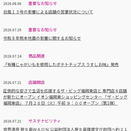
重要なお知らせ
2026.08.06
台風１３号の影響による店舗の営業状況について
重要なお知らせ
2026.07.29
令和 8 年熊本地震の影響に関するお知らせ
商品関連
2026.07.24
『有機じゃがいもを使用したポテトチップス うすしお味』発売
店舗開店
2026.07.21
圧倒的な安さで生活を応援するザ・ビッグ福岡東店と 専門店４店舗
が新たにオープン イオン福岡東ショッピングセンター 「ザ・ビッグ
福岡東店」 ７月２８日（火）午前 ９：００オープン（第1弾）
サステナビリティ
2026.07.21
世界遺産 屋久島ＷＡＯＮ 公益財団法人屋久島環境文化財団へ約２１